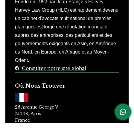
Fondé en 1992 par Jean-François Harvey,
Harvey Law Group (HLG) est rapidement devenu
Conseiller HLG
Disponible du lundi au vendredi, 9h–18h
un cabinet d'avocats multinational de premier
plan qui s'est forgé une réputation mondiale
auprès des entreprises, des particuliers et des
gouvernements exigeants en Asie, en Amérique
du Nord, en Europe, en Afrique et au Moyen-
Orient.
Consulter notre site global
Où Nous Trouver
26 Avenue George V
75008, Paris
France