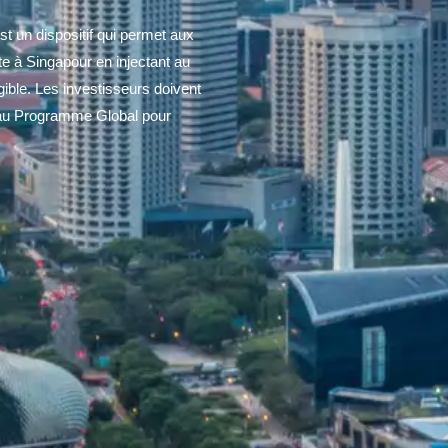
 un dispositif qui permet aux
e à Singapour en injectant au
ble. Les investisseurs doivent
per au Programme Global pour