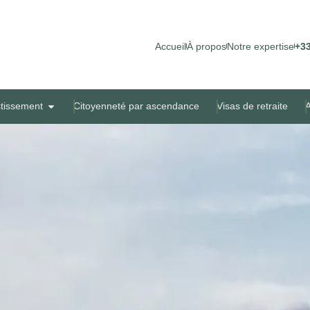
Accueil
À propos
Notre expertise
+33
stissement
Citoyenneté par ascendance
Visas de retraite
A