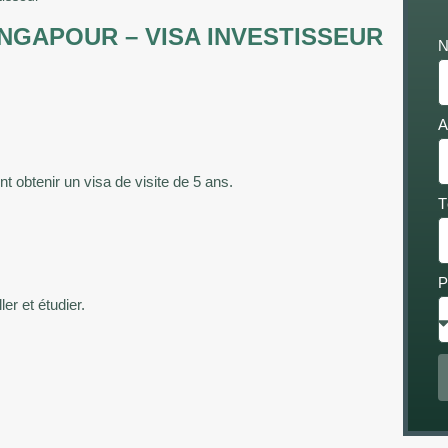
NGAPOUR – VISA INVESTISSEUR
N
A
t obtenir un visa de visite de 5 ans.
T
P
er et étudier.