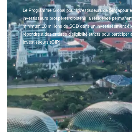
Le Programme Global pour Investisseurs de Singapour est
investisseurs prospères d’obtenir la résidence permanent
minimum 10 millions de SGD dans un investissement éligi
répondre à des critères d’éligibilité stricts pour partici
Investisseurs (GIP).