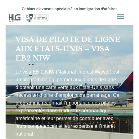
Cabinet d’avocats spécialisé en immigration d’affaires
VISA DE PILOTE DE LIGNE
AUX ÉTATS-UNIS – VISA
EB2 NIW
Le visa EB-2 NIW (National Interest Waiver) est
un programme qui permet aux pilotes de ligne
d’obtenir une carte verte aux États-Unis sans
nécessiter d’offre d’emploi ni de parrainage. Ce
programme reconnaît l’importance des pilotes
expérimentés dans l’industrie aéronautique
américaine et leur permet de contribuer avec
leurs compétences et leur expertise à l’intérêt
national.