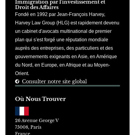
Immigration par l'investissement et
Droit des Affaires
Fondé en 1992 par Jean-François Harvey,
Harvey Law Group (HLG) est rapidement devenu
un cabinet d'avocats multinational de premier
plan qui s'est forgé une réputation mondiale
auprès des entreprises, des particuliers et des
gouvernements exigeants en Asie, en Amérique
du Nord, en Europe, en Afrique et au Moyen-
Orient.
Consulter notre site global
Où Nous Trouver
Conseiller HLG
Disponible du lundi au vendredi, 9h–18h
26 Avenue George V
75008, Paris
France