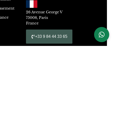
issement
26 Avenue George V
dance
75008, Paris
France
+33 9 84 44 33 65