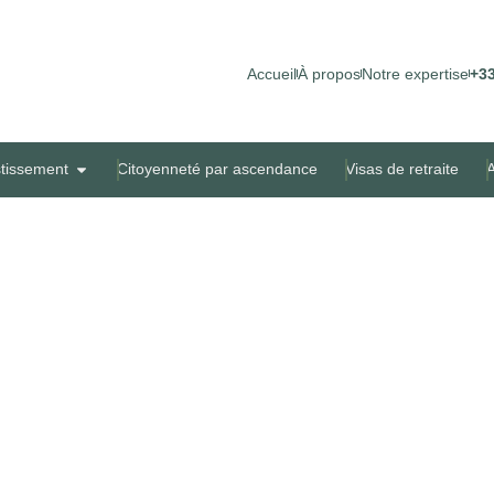
Accueil
À propos
Notre expertise
+33
stissement
Citoyenneté par ascendance
Visas de retraite
A