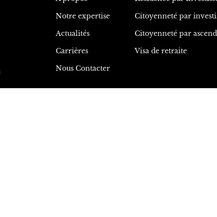
Notre expertise
Citoyenneté par invest
Actualités
Citoyenneté par ascen
Carrières
Visa de retraite
Nous Contacter
i
s