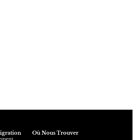
Conseiller HLG
Disponible du lundi au vendredi, 9h–18h
gration
Où Nous Trouver
sement