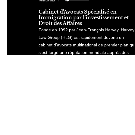
Cabinet d'Avocats Spécialisé en
Immigration par l'investissement et
Droit des Affaires
Fondé en 1992 par Jean-François Harvey, Harvey
Law Group (HLG) est rapidement devenu un
cabinet d'avocats multinational de premier plan qu
s'est forgé une réputation mondiale auprès des
entreprises, des particuliers et des gouvernement
exigeants en Asie, en Amérique du Nord, en
Europe, en Afrique et au Moyen-Orient.
Consulter notre site global