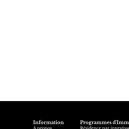
Information
Programmes d'Immi
À propos
Résidence par investis