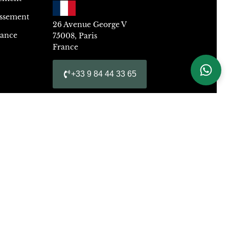
issement
26 Avenue George V
dance
75008, Paris
France
+33 9 84 44 33 65