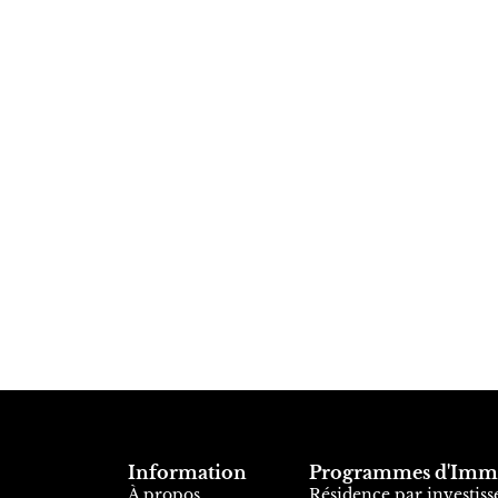
Information
Programmes d'Immi
À propos
Résidence par investis