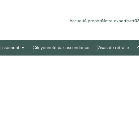
Accueil
À propos
Notre expertise
+33
stissement
Citoyenneté par ascendance
Visas de retraite
A