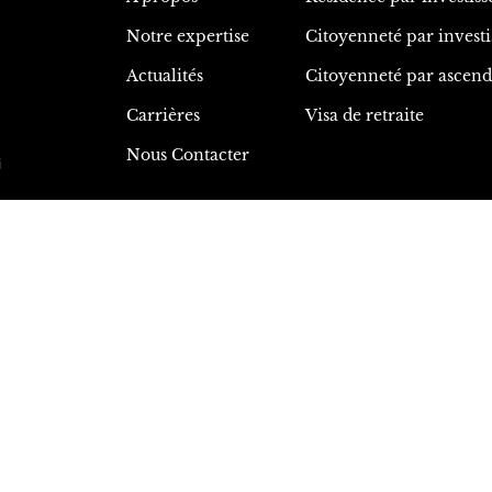
Notre expertise
Citoyenneté par invest
Actualités
Citoyenneté par ascen
Carrières
Visa de retraite
Nous Contacter
i
s