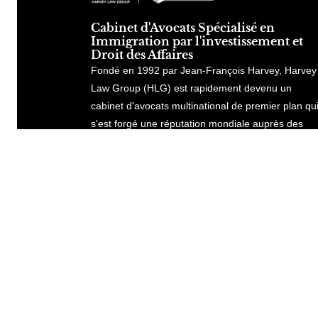
Cabinet d'Avocats Spécialisé en
Immigration par l'investissement et
Droit des Affaires
Fondé en 1992 par Jean-François Harvey, Harvey
Law Group (HLG) est rapidement devenu un
cabinet d'avocats multinational de premier plan qu
s'est forgé une réputation mondiale auprès des
entreprises, des particuliers et des gouvernement
exigeants en Asie, en Amérique du Nord, en
Europe, en Afrique et au Moyen-Orient.
Consulter notre site global