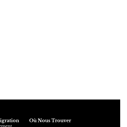
Conseiller HLG
Disponible du lundi au vendredi, 9h–18h
gration
Où Nous Trouver
sement