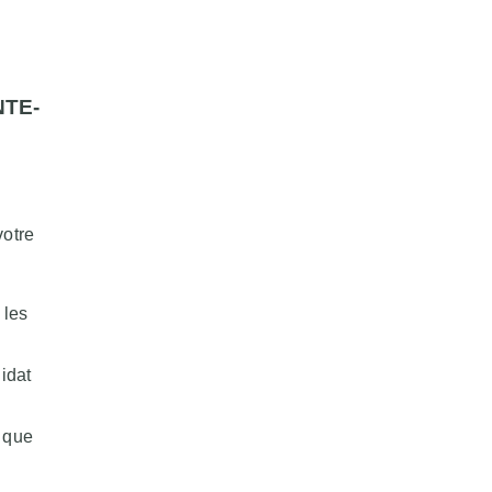
NTE-
votre
 les
idat
s que