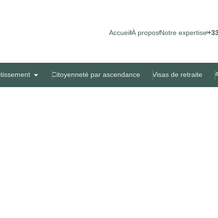
Accueil
À propos
Notre expertise
+33
stissement
Citoyenneté par ascendance
Visas de retraite
A