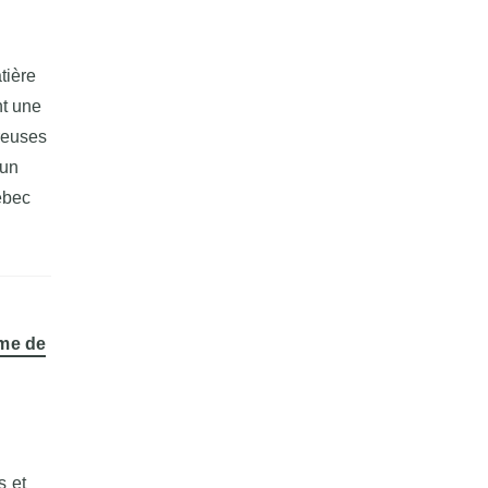
tière
nt une
reuses
 un
ébec
me de
s et