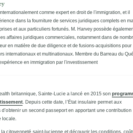
ey
nternationalement comme expert en droit de l'immigration, et il
rience dans la fourniture de services juridiques complets en ma
prises et aux particuliers fortunés. M. Harvey possède égaleme
les affaires juridiques commerciales, notamment dans de nomb
eur en matière de due diligence et de fusions-acquisitions pour
urs internationaux et multinationaux.
Membre du Barreau du Qu
expérience en immigration par l'investissement
th britannique, Sainte-Lucie a lancé en 2015 son
program
stissement
. Depuis cette date, l’État insulaire permet aux
s d’obtenir un second passeport en apportant une contribution
 locale.
la citoyenneté saint-lucienne et découvrir les conditions, coût