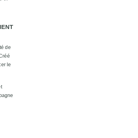
MENT
té de
 Créé
cer le
t
mpagne